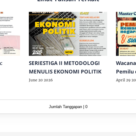
:
SERIESTIGA II METODOLOGI
Wacana
MENULIS EKONOMI POLITIK
Pemilu 
Perpoli
June 20 2026
April 29 2
Konstr
Indones
Jumlah Tanggapan | 0