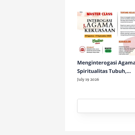
Menginterogasi Agama
Spiritualitas Tubuh,
Kekuasaan dan Krisis
July 19 2026
Eksistensial