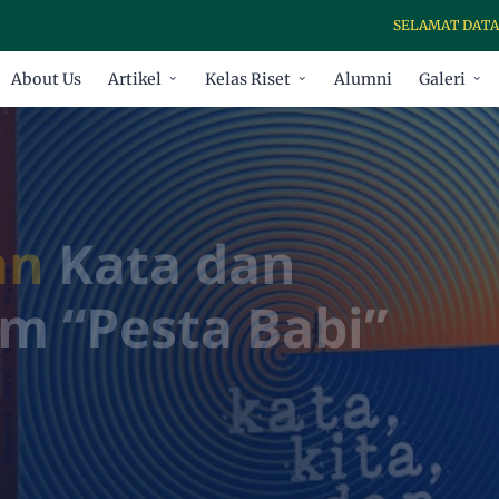
SELAMAT DATANG DI SEKO
About Us
Artikel
Kelas Riset
Alumni
Galeri
an
Kata dan
m “Pesta Babi”