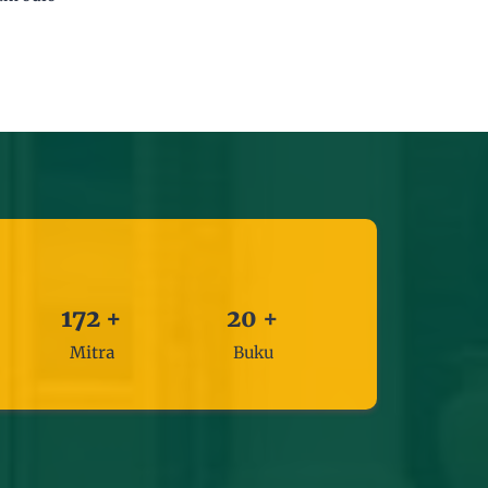
172
+
20
+
Mitra
Buku