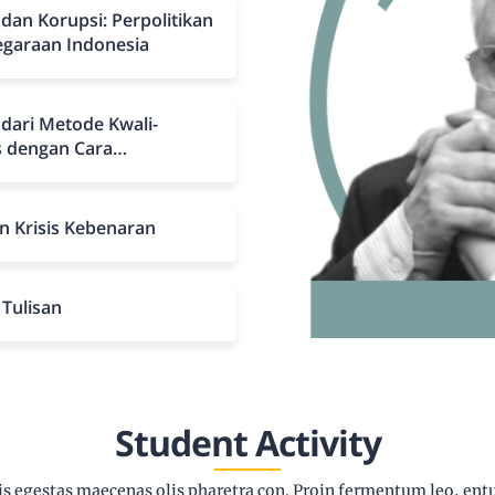
dan Korupsi: Perpolitikan
egaraan Indonesia
 dari Metode Kwali-
s dengan Cara
n Krisis Kebenaran
 Tulisan
Student Activity
is egestas maecenas olis pharetra con. Proin fermentum leo, en