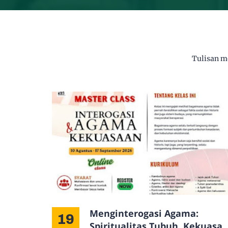
Tulisan me
Menginterogasi Agama:
19
Spiritualitas Tubuh, Kekuasa