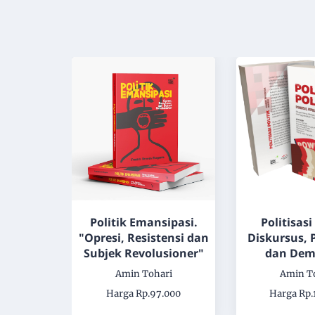
AN KUASA
Politik Emansipasi.
Politisasi
"Opresi, Resistensi dan
Diskursus, 
ri
Subjek Revolusioner"
dan Dem
.000
Amin Tohari
Amin T
Harga Rp.97.000
Harga Rp.