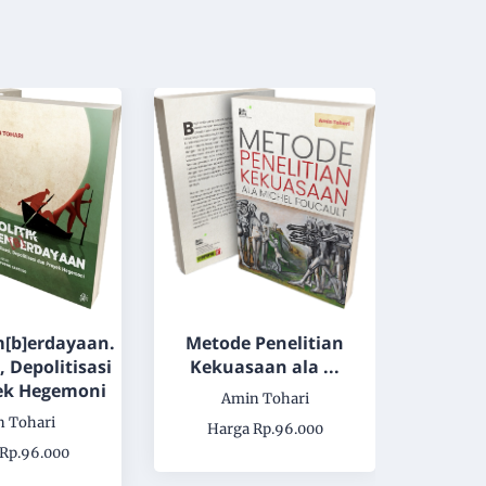
m[b]erdayaan.
Metode Penelitian
Diskur
, Depolitisasi
Kekuasaan ala ...
Polit
ek Hegemoni
Polit
Amin Tohari
T
 Tohari
Harga Rp.96.000
A
Rp.96.000
Har