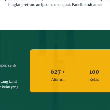
feugiat pretium an ipsum consequat. Faucibus sit amet
mpun sejak
627
+
100
Alumni
Kelas
s yang kami
ah buku yang