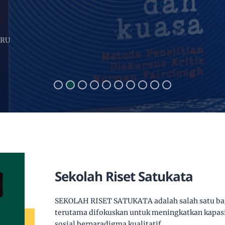
Sekolah Riset Satukata
SEKOLAH RISET SATUKATA adalah salah satu b
terutama difokuskan untuk meningkatkan kapasit
sosial berparadigma kualitatif.