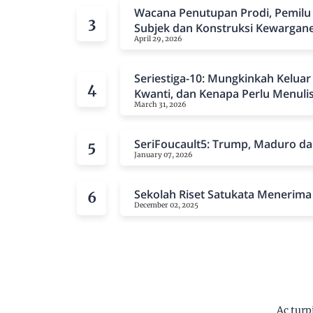
Wacana Penutupan Prodi, Pemilu 
Subjek dan Konstruksi Kewargan
April 29, 2026
Seriestiga-10: Mungkinkah Keluar
Kwanti, dan Kenapa Perlu Menuli
March 31, 2026
Reflexivisme?
SeriFoucault5: Trump, Maduro da
January 07, 2026
Sekolah Riset Satukata Menerima
December 02, 2025
Ac turp