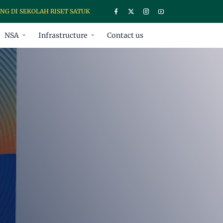
LAH RISET SATUKATA, UNTUK INFORMASI KELAS RISET DAPAT LANGSU
NSA
Infrastructure
Contact us