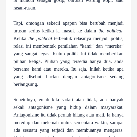
ia muncul sebagai gosip, obrolan warung kopi, atau
rasan-rasan.
Tapi, omongan sekecil apapun bisa berubah menjadi
urusan serius ketika ia masuk ke dalam
the political
.
Ketika
the political
terbentuk relasinya menjadi politis,
relasi ini membentuk pemilahan “kami” dan “mereka”
yang sangat tegas. Kutub politik ini tidak memberikan
pilihan ketiga. Pilihan yang tersedia hanya dua, anda
bersama kami atau mereka. Itu saja. Inilah ketika apa
yang disebut Laclau dengan antagonisme sedang
berlangsung.
Sebetulnya, entah kita sadari atau tidak, ada banyak
sekali antagonisme yang hidup dalam masyarakat.
Antagonisme itu tidak pernah hilang atau mati. Ia hanya
meredup dan melemah untuk sementara waktu, sampai
ada sesuatu yang terjadi dan membuatnya mengeras.