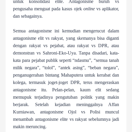
untuk konsolidasi elite. Antagonisme buruh vs
pengusaha menguat pada kasus ojek
online
vs aplikator,
dan sebagainya.
Semua antagonisme ini kemudian mengerucut dalam
antagonisme elit vs rakyat, yang skemanya bisa diganti
dengan rakyat vs pejabat, atau rakyat vs DPR, atau
demonstran vs Sahroni-Eko-Uya. Tanpa disadari, kata-
kata para pejabat publik seperti “ndasmu”, “semua tanah
milik negara”, “tolol”, “antek asing”, “beban negara”,
penganugerahan bintang Mahaputera untuk kerabat dan
kolega, termasuk joget-joget DPR, terus mengeraskan
antagonisme itu. Pelan-pelan, kaum elit sedang
memupuk terjadinya pengutuban politik yang makin
berjarak. Setelah kejadian meninggalnya Affan
Kurniawan, antagonisme Ojol vs Polisi muncul
menambah antagonisme elite vs rakyat sebelumnya jadi
makin meruncing.