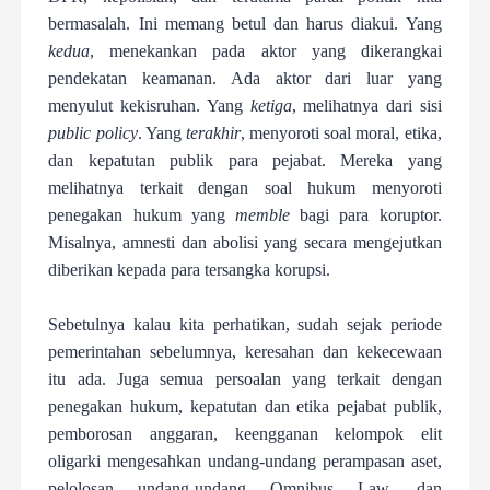
bermasalah. Ini memang betul dan harus diakui. Yang
kedua
, menekankan pada aktor yang dikerangkai
pendekatan keamanan. Ada aktor dari luar yang
menyulut kekisruhan. Yang
ketiga
, melihatnya dari sisi
public policy
. Yang
terakhir
, menyoroti soal moral, etika,
dan kepatutan publik para pejabat. Mereka yang
melihatnya terkait dengan soal hukum menyoroti
penegakan hukum yang
memble
bagi para koruptor.
Misalnya, amnesti dan abolisi yang secara mengejutkan
diberikan kepada para tersangka korupsi.
Sebetulnya kalau kita perhatikan, sudah sejak periode
pemerintahan sebelumnya, keresahan dan kekecewaan
itu ada. Juga semua persoalan yang terkait dengan
penegakan hukum, kepatutan dan etika pejabat publik,
pemborosan anggaran, keengganan kelompok elit
oligarki mengesahkan undang-undang perampasan aset,
pelolosan undang-undang Omnibus Law, dan