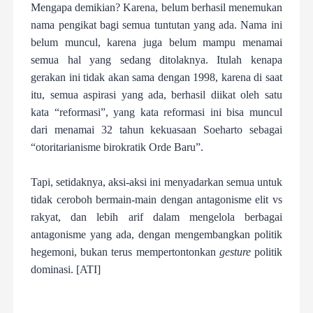
Mengapa demikian? Karena, belum berhasil menemukan
nama pengikat bagi semua tuntutan yang ada. Nama ini
belum muncul, karena juga belum mampu menamai
semua hal yang sedang ditolaknya. Itulah kenapa
gerakan ini tidak akan sama dengan 1998, karena di saat
itu, semua aspirasi yang ada, berhasil diikat oleh satu
kata “reformasi”, yang kata reformasi ini bisa muncul
dari menamai 32 tahun kekuasaan Soeharto sebagai
“otoritarianisme birokratik Orde Baru”.
Tapi, setidaknya, aksi-aksi ini menyadarkan semua untuk
tidak ceroboh bermain-main dengan antagonisme elit vs
rakyat, dan lebih arif dalam mengelola berbagai
antagonisme yang ada, dengan mengembangkan politik
hegemoni, bukan terus mempertontonkan
gesture
politik
dominasi.
[ATI]