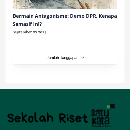
Bermain Antagonisme: Demo DPR, Kenapa
Semasif Ini?
September 07 2025
Jumlah Tanggapan | 0