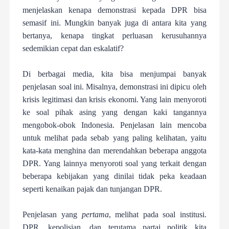
menjelaskan kenapa demonstrasi kepada DPR bisa
semasif ini. Mungkin banyak juga di antara kita yang
bertanya, kenapa tingkat perluasan kerusuhannya
sedemikian cepat dan eskalatif?
Di berbagai media, kita bisa menjumpai banyak
penjelasan soal ini. Misalnya, demonstrasi ini dipicu oleh
krisis legitimasi dan krisis ekonomi. Yang lain menyoroti
ke soal pihak asing yang dengan kaki tangannya
mengobok-obok Indonesia. Penjelasan lain mencoba
untuk melihat pada sebab yang paling kelihatan, yaitu
kata-kata menghina dan merendahkan beberapa anggota
DPR. Yang lainnya menyoroti soal yang terkait dengan
beberapa kebijakan yang dinilai tidak peka keadaan
seperti kenaikan pajak dan tunjangan DPR.
Penjelasan yang
pertama
, melihat pada soal institusi.
DPR, kepolisian, dan terutama partai politik kita