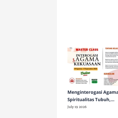
Menginterogasi Agama
Spiritualitas Tubuh,
Kekuasaan dan Krisis
July 19 2026
Eksistensial