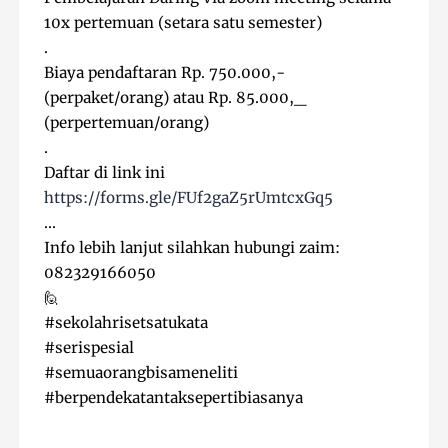
10x pertemuan (setara satu semester)

.

Biaya pendaftaran Rp. 750.000,- 
(perpaket/orang) atau Rp. 85.000,_ 
(perpertemuan/orang)

.

https://forms.gle/FUf2gaZ5rUmtcxGq5
...

Info lebih lanjut silahkan hubungi zaim: 
082329166050

#sekolahrisetsatukata
#serispesial
#semuaorangbisameneliti
#berpendekatantaksepertibiasanya