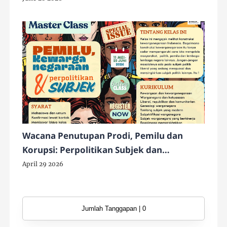
Wacana Penutupan Prodi, Pemilu dan
Korupsi: Perpolitikan Subjek dan
Konstruksi Kewarganegaraan Indonesia
April 29 2026
Jumlah Tanggapan | 0