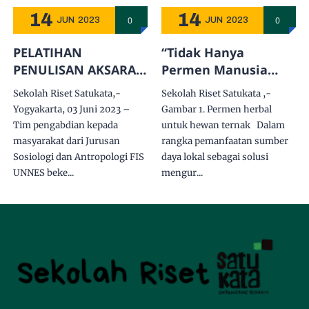
14
14
0
0
JUN
2023
JUN
2023
PELATIHAN
“Tidak Hanya
PENULISAN AKSARA
Permen Manusia
JAWA DI LERENG
Inilah Permen untuk
Sekolah Riset Satukata,-
Sekolah Riset Satukata ,-
MERAPI SEBAGAI
Sapi yang
Yogyakarta, 03 Juni 2023 –
Gambar 1. Permen herbal
KONSERVASI BUDAYA
Bernutrien”
Tim pengabdian kepada
untuk hewan ternak Dalam
MASYARAKAT JAWA
masyarakat dari Jurusan
rangka pemanfaatan sumber
Sosiologi dan Antropologi FIS
daya lokal sebagai solusi
UNNES beke...
mengur...