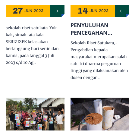
27
14
0
0
JUN
2023
JUN
2023
PENYULUHAN
sekolah riset satukata Yuk
PENCEGAHAN
kak, simak tata kala
KEKERASAN DALAM
SERIZIZEK kelas akan
Sekolah Riset Satukata,-
RUMAH TANGGA
berlangsung hari senin dan
Pengabdian kepada
DENGAN METODE
kamis, pada tanggal 3 Juli
masyarakat merupakan salah
TRANSFORMASI
2023 s/d 10 Ag...
satu tri dharma perguruan
KONFLIK
tinggi yang dilaksanakan oleh
dosen dengan...