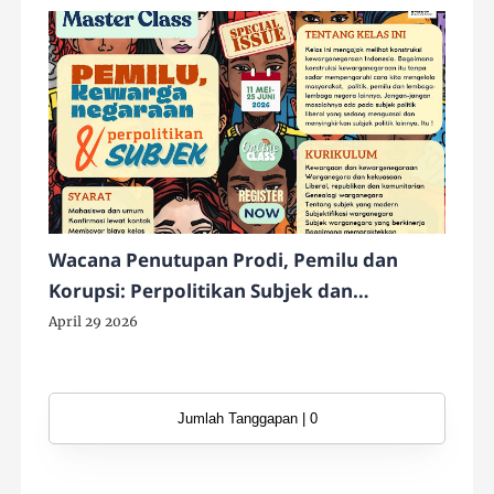
Wacana Penutupan Prodi, Pemilu dan
Korupsi: Perpolitikan Subjek dan
Konstruksi Kewarganegaraan Indonesia
April 29 2026
Jumlah Tanggapan | 0