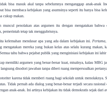
 tidak bisa masuk akal tanpa sebelumnya menganggap anak-anak In
at bisa membaca kebijakan yang asumsinya seperti itu hanya bisa kelu
ena cukup makan.
h muncul penolakan atas argumen itu dengan mengatakan bahwa c
, pemerintah tetap tak menggubrisnya.
kita kelemahan mendasar apa yang ada dalam kebijakan ini.
Pertama
,
ung mengatakan mereka yang bukan kelas atas selalu kurang makan, 
is. Semua tahu bahwa pejabat publik yang menginisiasi kebijakan ini la
cukup memiliki argumen yang benar-benar kuat, misalnya, kalau MBG j
i langsung disodori jawaban tanpa diberi ruang mempersoalkan pertany
an otoriter karena tidak memberi ruang bagi sekolah untuk menolaknya
i atas. Tidak pernah ada dialog yang benar-benar terjadi secara rasion
dengan anak-anak. Ini artinya kebijakan itu tidak demokratis sejak dari 