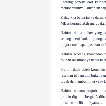
Seorang peneliti dari Peran
membentuknya. Bukan itu saja
Kalau kita bawa ini ke dalam 
MBG kurang lebih merupakan be
Habitus dunia militer yang p
sedang menjalankan penugasa
prajurit mendapat pasokan mak
Habitus seorang komandan ba
asupan ransumnnya harus bergiz
Prajurit tidak boleh kompla
rasa dan isi ransum, bukan ra
tubuh dan lambungnya yang kage
Habitus ransum prajurit ini
protein diganti “bergizi”, dib
presiden melihat rakyatnya, 