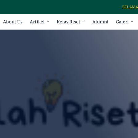
SELAMAT DATAN
About Us
Artikel
Kelas Riset
Alumni
Galeri