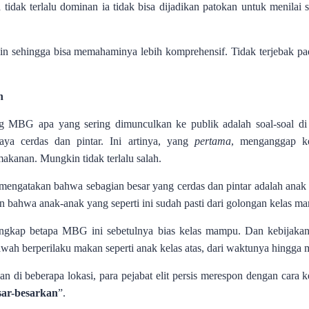
 tidak terlalu dominan ia tidak bisa dijadikan patokan untuk menilai
i lain sehingga bisa memahaminya lebih komprehensif. Tidak terjebak p
n
ng MBG apa yang sering dimunculkan ke publik adalah soal-soal di s
ya cerdas dan pintar. Ini artinya, yang
pertama
, menganggap ke
kanan. Mungkin tidak terlalu salah.
rti mengatakan bahwa sebagian besar yang cerdas dan pintar adalah an
an bahwa anak-anak yang seperti ini sudah pasti dari golongan kelas m
itangkap betapa MBG ini sebetulnya bias kelas mampu. Dan kebijakan
wah berperilaku makan seperti anak kelas atas, dari waktunya hingga
 di beberapa lokasi, para pejabat elit persis merespon dengan cara kel
sar-besarkan
”.