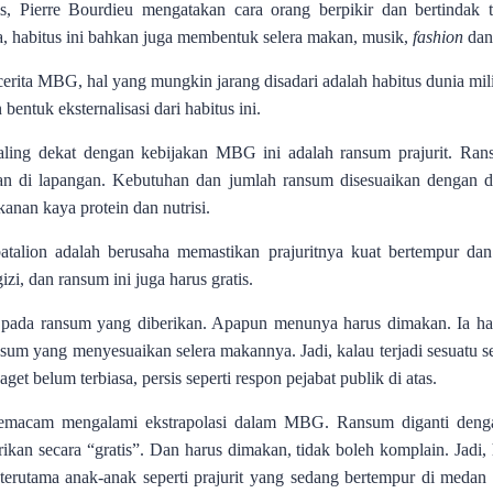
cis, Pierre Bourdieu mengatakan cara orang berpikir dan bertindak 
, habitus ini bahkan juga membentuk selera makan, musik,
fashion
dan
cerita MBG, hal yang mungkin jarang disadari adalah habitus dunia mi
ntuk eksternalisasi dari habitus ini.
aling dekat dengan kebijakan MBG ini adalah ransum prajurit. Ransu
n di lapangan. Kebutuhan dan jumlah ransum disesuaikan dengan d
anan kaya protein dan nutrisi.
talion adalah berusaha memastikan prajuritnya kuat bertempur dan
i, dan ransum ini juga harus gratis.
in pada ransum yang diberikan. Apapun menunya harus dimakan. Ia ha
nsum yang menyesuaikan selera makannya. Jadi, kalau terjadi sesuatu s
t belum terbiasa, persis seperti respon pejabat publik di atas.
 semacam mengalami ekstrapolasi dalam MBG. Ransum diganti denga
erikan secara “gratis”. Dan harus dimakan, tidak boleh komplain. Jadi,
--terutama anak-anak seperti prajurit yang sedang bertempur di medan