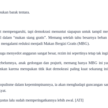
ukan barak tentara.
at mempengaruhi, tapi demokrasi menuntut siapapun untuk tampil mer
ul dalam “makan siang gratis”. Memang setelah tahu besarnya beba
ini mengalami reduksi menjadi Makan Bergizi Gratis (MBG).
a menyedot anggaran sangat besar, rezim ini sepertinya tetap tak ing
 sebelumnya, anak gedongan dan prajurit, memang hanya MBG ini yan
nkan karena merupakan titik ikat demokrasi paling kuat sekarang ini
 populisme dalam kepemimpinannya, ia akan menghadapi guncangan sa
kyat.
gustus lalu sudah memperingatkannya lebih awal. [ATI]