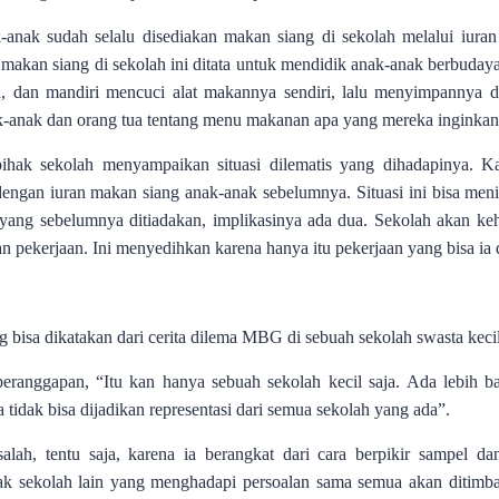
anak sudah selalu disediakan makan siang di sekolah melalui iuran
 makan siang di sekolah ini ditata untuk mendidik anak-anak berbuday
n, dan mandiri mencuci alat makannya sendiri, lalu menyimpannya d
k-anak dan orang tua tentang menu makanan apa yang mereka inginkan
hak sekolah menyampaikan situasi dilematis yang dihadapinya. Ka
ngan iuran makan siang anak-anak sebelumnya. Situasi ini bisa me
g yang sebelumnya ditiadakan, implikasinya ada dua. Sekolah akan k
an pekerjaan. Ini menyedihkan karena hanya itu pekerjaan yang bisa ia 
 bisa dikatakan dari cerita dilema MBG di sebuah sekolah swasta kecil
eranggapan, “Itu kan hanya sebuah sekolah kecil saja. Ada lebih b
idak bisa dijadikan representasi dari semua sekolah yang ada”.
salah, tentu saja, karena ia berangkat dari cara berpikir sampel dan
k sekolah lain yang menghadapi persoalan sama semua akan ditimb